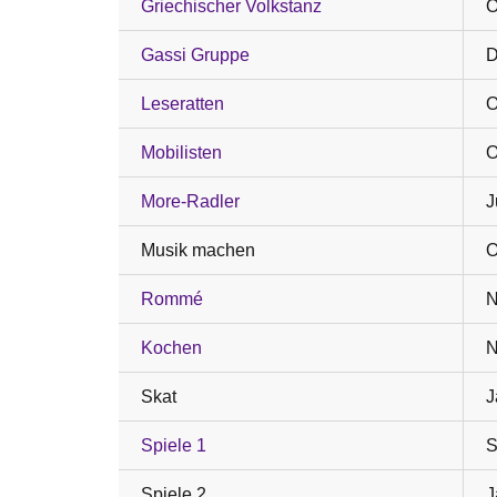
Griechischer Volkstanz
O
Gassi Gruppe
D
Leseratten
O
Mobilisten
O
More-Radler
J
Musik machen
O
Rommé
N
Kochen
N
Skat
J
Spiele 1
S
Spiele 2
J